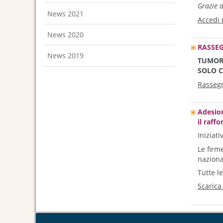
Grazie 
News 2021
Accedi p
News 2020
RASSEG
News 2019
TUMORI
SOLO C
Rasseg
Adesion
il raff
Iniziat
Le firm
naziona
Tutte le
Scarica