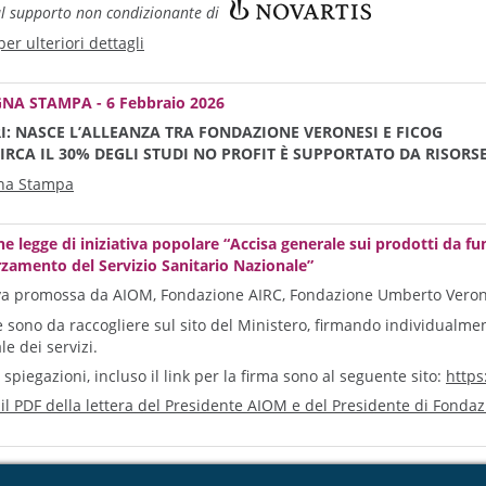
al supporto non condizionante di
er ulteriori dettagli
NA STAMPA - 6 Febbraio 2026
: NASCE L’ALLEANZA TRA FONDAZIONE VERONESI E FICOG
IRCA IL 30% DEGLI STUDI NO PROFIT È SUPPORTATO DA RISORS
na Stampa
e legge di iniziativa popolare “Accisa generale sui prodotti da fum
orzamento del Servizio Sanitario Nazionale”
iva promossa da AIOM, Fondazione AIRC, Fondazione Umberto Vero
e sono da raccogliere sul sito del Ministero, firmando individualment
le dei servizi.
 spiegazioni, incluso il link per la firma sono al seguente sito:
https
 il PDF della lettera del Presidente AIOM e del Presidente di Fond