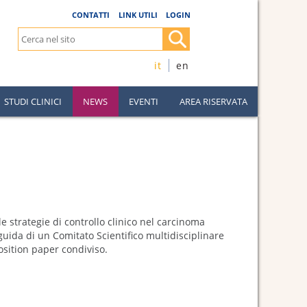
CONTATTI
LINK UTILI
LOGIN
it
en
STUDI CLINICI
NEWS
EVENTI
AREA RISERVATA
le strategie di controllo clinico nel carcinoma
a guida di un Comitato Scientifico multidisciplinare
osition paper condiviso.